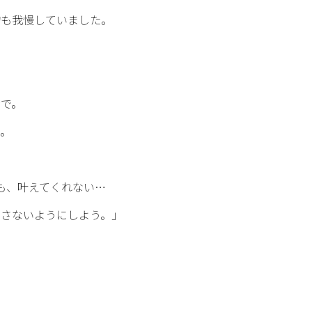
物も我慢していました。
所で。
い。
ても、叶えてくれない…
出さないようにしよう。」